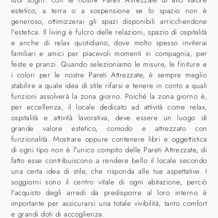
tuoi sogni: con le nostre Pareti Attrezzate di alto valore
estetico, a terra o a sospensione se lo spazio non è
generoso, ottimizzerai gli spazi disponibili arricchendone
l'estetica. Il living è fulcro delle relazioni, spazio di ospitalità
e anche di relax quotidiano, dove molto spesso inviterai
familiari e amici per piacevoli momenti in compagnia, per
feste e pranzi. Quando selezioniamo le misure, le finiture e
i colori per le nostre Pareti Attrezzate, è sempre meglio
stabilire a quale idea di stile rifarsi e tenere in conto a quali
funzioni assolverà la zona giorno. Poiché la zona giorno è,
per eccellenza, il locale dedicato ad attività come relax,
ospitalità e attività lavorativa, deve essere un luogo di
grande valore estetico, comodo e attrezzato con
funzionalità. Mostrare oppure contenere libri e oggettistica
di ogni tipo non è l’unico compito delle Pareti Attrezzate, di
fatto esse contribuiscono a rendere bello il locale secondo
una certa idea di stile, che risponda alle tue aspettative. I
soggiorni sono il centro vitale di ogni abitazione, perciò
l'acquisto degli arredi da predisporre al loro interno è
importante per assicurarsi una totale vivibilità, tanto comfort
e grandi doti di accoglienza.