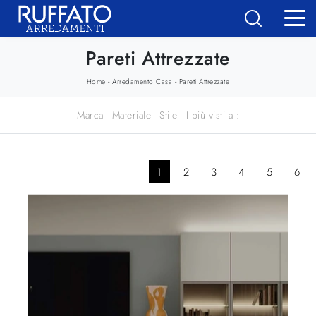
Pareti Attrezzate
-
-
Home
Arredamento Casa
Pareti Attrezzate
Marca
Materiale
Stile
I più visti a :
1
2
3
4
5
6